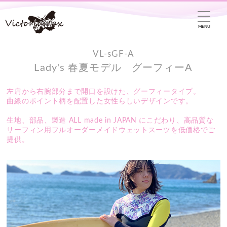
MENU
VL-sGF-A
Lady's 春夏モデル
グーフィーA
左肩から右腕部分まで開口を設けた、グーフィータイプ。
曲線のポイント柄を配置した女性らしいデザインです。
生地、部品、製造 ALL made in JAPAN にこだわり、高品質な
サーフィン用フルオーダーメイドウェットスーツを低価格でご
提供。