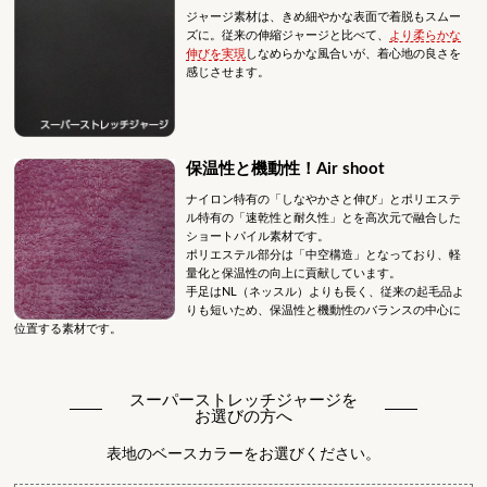
ジャージ素材は、きめ細やかな表面で着脱もスムー
ズに。従来の伸縮ジャージと比べて、
より柔らかな
伸びを実現
しなめらかな風合いが、着心地の良さを
感じさせます。
保温性と機動性！Air shoot
ナイロン特有の「しなやかさと伸び」とポリエステ
ル特有の「速乾性と耐久性」とを高次元で融合した
ショートパイル素材です。
ポリエステル部分は「中空構造」となっており、軽
量化と保温性の向上に貢献しています。
手足はNL（ネッスル）よりも長く、従来の起毛品よ
りも短いため、保温性と機動性のバランスの中心に
位置する素材です。
スーパーストレッチジャージを
お選びの方へ
表地のベースカラーをお選びください。