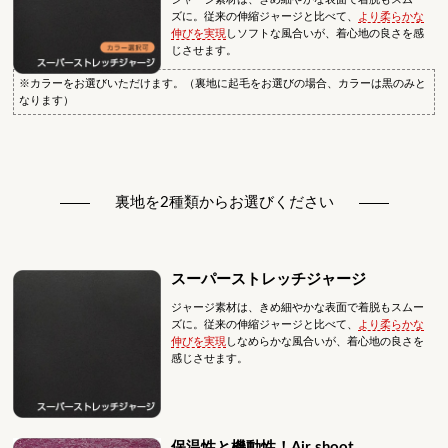
ズに。従来の伸縮ジャージと比べて、
より柔らかな
伸びを実現
しソフトな風合いが、着心地の良さを感
じさせます。
※カラーをお選びいただけます。（裏地に起毛をお選びの場合、カラーは黒のみと
なります）
裏地を2種類からお選びください
スーパーストレッチジャージ
ジャージ素材は、きめ細やかな表面で着脱もスムー
ズに。従来の伸縮ジャージと比べて、
より柔らかな
伸びを実現
しなめらかな風合いが、着心地の良さを
感じさせます。
保温性と機動性！Air shoot