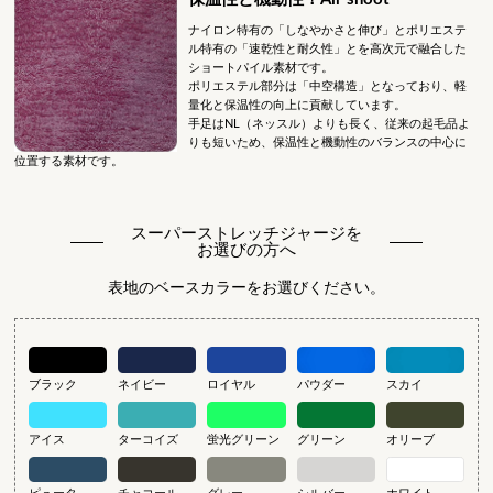
ナイロン特有の「しなやかさと伸び」とポリエステ
ル特有の「速乾性と耐久性」とを高次元で融合した
ショートパイル素材です。
ポリエステル部分は「中空構造」となっており、軽
量化と保温性の向上に貢献しています。
手足はNL（ネッスル）よりも長く、従来の起毛品よ
りも短いため、保温性と機動性のバランスの中心に
位置する素材です。
スーパーストレッチジャージを
お選びの方へ
表地のベースカラーをお選びください。
ブラック
ネイビー
ロイヤル
パウダー
スカイ
アイス
ターコイズ
蛍光グリーン
グリーン
オリーブ