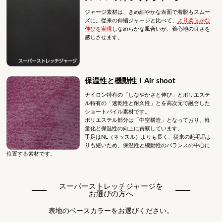
ジャージ素材は、きめ細やかな表面で着脱もスムー
ズに。従来の伸縮ジャージと比べて、
より柔らかな
伸びを実現
しなめらかな風合いが、着心地の良さを
感じさせます。
保温性と機動性！Air shoot
ナイロン特有の「しなやかさと伸び」とポリエステ
ル特有の「速乾性と耐久性」とを高次元で融合した
ショートパイル素材です。
ポリエステル部分は「中空構造」となっており、軽
量化と保温性の向上に貢献しています。
手足はNL（ネッスル）よりも長く、従来の起毛品よ
りも短いため、保温性と機動性のバランスの中心に
位置する素材です。
スーパーストレッチジャージを
お選びの方へ
表地のベースカラーをお選びください。