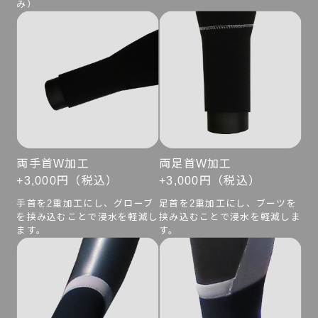
み）
両手首W加工
両足首W加工
+3,000円（税込）
+3,000円（税込）
手首を2重加工にし、グローブ
足首を2重加工にし、ブーツを
を挟み込むことで浸水を軽減し
挟み込むことで浸水を軽減しま
ます。
す。