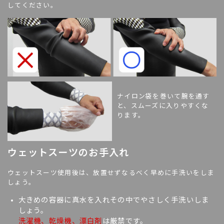
してください。
ナイロン袋を巻いて腕を通す
と、スムーズに入りやすくな
ります。
ウェットスーツのお手入れ
ウェットスーツ使用後は、放置せずなるべく早めに手洗いをしま
しょう。
大きめの容器に真水を入れその中でやさしく手洗いしま
しょう。
洗濯機、乾燥機、漂白剤
は厳禁です。