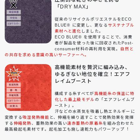
「DRY MAX」
従来のリサイクルポリエステルをECO
BLUE® に変更し、更なる
サステナブル
素材へと進化
しました。
ECO BLUE® を使⽤することで、消費
者が製品を使った後に回収されたPost-
consumer材料の再利⽤を実現。
⾃然と
の共存を求める意識の⾼いサーファーへ。
高機能素材を贅沢に編み込み、
ゆるぎない地位を確立！エアフ
レイムブースト
構成する⽷すべてが
⾼機能⽷の保温に特
化した最上級モデル
の「エアフレイムブ
ースト」。
汗などの⽔蒸気を吸着し熱エネルギーに
変換する
吸湿発熱機能
と、伸縮を繰り返すことで発熱効果を発揮
する
伸縮発熱
、蓄熱効果の⾼い
遠⾚蓄熱の原着⽷
を組み合わせた
最⾼級起⽑素材
です。起⽑加⼯も施し速乾⼒もパワーアップ︕