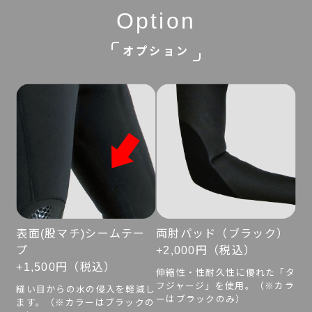
Option
オプション
表面(股マチ)シームテー
両肘パッド（ブラック）
プ
+2,000円（税込）
+1,500円（税込）
伸縮性・性耐久性に優れた「タ
フジャージ」を使用。（※カラ
縫い目からの水の侵入を軽減し
ーはブラックのみ）
ます。（※カラーはブラックの