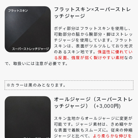
フラットスキン×スーパーストレ
ッチジャージ
ボディ部分はフラットスキンを使用し、
可動部分の脇から腕部分・脚はストレッ
チジャージを使用しています。フラット
スキンは、表面がツルツルしており光沢
のあるスキン地です。
保温性に優れてい
る反面、強度が弱く裂けやすい素材
なの
で、取扱いには注意が必要です。
※カラーは黒のみとなります。
オールジャージ（スーパーストレ
ッチジャージ）（+3,000円)
スキン生地からオールジャージに変更が
可能です。ジャージ素材は、きめ細やか
な表面で着脱もスムーズに。従来の伸縮
ジャージと比べて、
より柔らかな伸びを