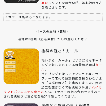
実現
しソフトな風合いが、着心地の良さ
を感じさせます。
※カラーは黒のみとなります。
ベースの生地（裏地）
裏地は3種類（起毛素材）からお選びください
抜群の軽さ！カール
軽いから「カール」という安易なネーミ
ングで親しまれている軽量起毛素材
カー
ル
。
パドリングや激しいアクション等、サー
ファーの求める運動機能を損なわないよ
う【抜群の軽さ】を実現しました。起毛
加工を施さなくても肌触りが良い
ハイカ
ウントポリエステル中空糸
とSOFTラバーの組み合わせで生み出
される肌触りと着心地を是非体感してください。
圧倒的な乾きの早さを誇る