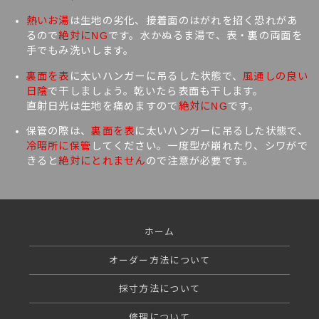
熱いお湯
は生地の劣化、接着面のはがれを招く恐れがあ
るので
絶対にNG
です。水かぬるま湯で、表・裏の両面を
手でもみ洗いします。
裏面を表
に太いハンガーに吊るした状態で、
風通しの良い
日陰
で干しましょう。乾いたら表面も干します。
直射日光は生地を痛めますので
絶対にNG
です。
保管の際は、
裏面を表
に太いハンガーに吊るした状態で、
冷暗所に保管
してください。一度型が崩れたり、シワがで
きると
絶対にとれません
ので注意が必要です。
ホーム
オーダー方法について
採寸方法について
修理について