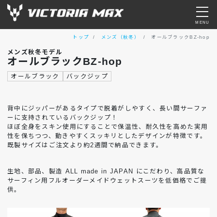
MENU
トップ
メンズ（秋冬）
オールブラックBZ-hop
メンズ（春夏）商品一覧
メンズ秋冬モデル
オールブラックBZ-hop
メンズ（秋冬）商品一覧
オールブラック
バックジップ
レディース（春夏）商品一覧
背中にジッパーがあるタイプで脱着がしやすく、長い間サーファ
ーに支持されているバックジップ！
レディース（秋冬）商品一覧
ほぼ全身をスキン使用にすることで保温性、耐久性を高めた実用
性を保ちつつ、動きやすくスッキリとしたデザインが特徴です。
既製サイズはご注文より約2週間で納品できます。
オーダー方法について
生地、部品、製造 ALL made in JAPAN にこだわり、高品質な
採寸方法について
サーフィン用フルオーダーメイドウェットスーツを低価格でご提
供。
修理について